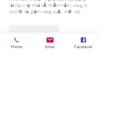
từ cây mẹ) như dễ nhiễm nấm, vàng lá 
và thối củ, giảm năng suất, chết cây.
Curtir
Responder
Mostrar mais comentários
Phone
Email
Facebook
About
Welcome to the group! You can
connect with other members, ge
...
Read more
Members
Seeta Sathe
Follow
Lisa John
Follow