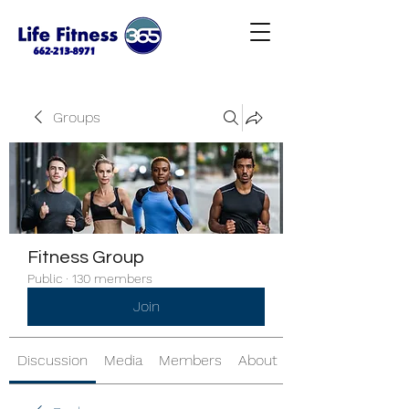
Groups
Fitness Group
Public
·
130 members
Join
Discussion
Media
Members
About