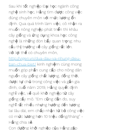
Sau khi tốt nghiệp Đại học ngành công 
nghệ sinh học, Hằng tìm được công việc 
đúng chuyên môn với mức lương ổn 
định. Qua quá trình làm việc, cô nhận ra 
muốn nông nghiệp phát triển thì khâu 
cây giống và ứng dụng khoa học công 
nghệ là những đòn bẩy quan trọng; nhu 
cầu thị trường về cây giống rất lớn.
Với lợi thế có chuyên môn, 
http://vigen.vn/dua-dau-va-nhung-dieu-
ban-chua-biet/
 kinh nghiệm cùng mong 
muốn góp phần cung cấp cho nông dân 
nguồn cây giống chất lượng, đồng thời, 
được tự chủ trong công việc và gần gia 
đình, cuối năm 2019, Hằng quyết định 
nghỉ việc, về quê khởi nghiệp từ cây 
giống cấy mô. “Em cũng đắn đo, suy 
nghĩ rất nhiều nhưng hướng đến tương 
lai lâu dài, em chấp nhận từ bỏ công việc 
có mức lương hơn 10 triệu đồng/tháng” - 
Hằng chia sẻ.
Con đường khởi nghiệp của Hằng gặp 