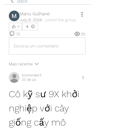
Back
Manu Gulhane
July 8, 2026
·
joined the group.
0
13
25
Escreva um comentário
Mais recente
boonsnake3
20 de jul.
Cô kỹ sư 9X khởi 
nghiệp với cây 
giống cấy mô