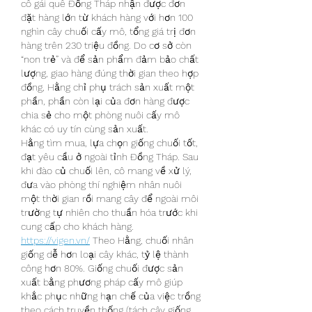
cô gái quê Đồng Tháp nhận được đơn 
đặt hàng lớn từ khách hàng với hơn 100 
nghìn cây chuối cấy mô, tổng giá trị đơn 
hàng trên 230 triệu đồng. Do cơ sở còn 
“non trẻ” và để sản phẩm đảm bảo chất 
lượng, giao hàng đúng thời gian theo hợp 
đồng, Hằng chỉ phụ trách sản xuất một 
phần, phần còn lại của đơn hàng được 
chia sẻ cho một phòng nuôi cấy mô 
khác có uy tín cùng sản xuất.
Hằng tìm mua, lựa chọn giống chuối tốt, 
đạt yêu cầu ở ngoài tỉnh Đồng Tháp. Sau 
khi đào củ chuối lên, cô mang về xử lý, 
đưa vào phòng thí nghiệm nhân nuôi 
một thời gian rồi mang cây để ngoài môi 
trường tự nhiên cho thuần hóa trước khi 
cung cấp cho khách hàng. 
https://vigen.vn/
 Theo Hằng, chuối nhân 
giống dễ hơn loại cây khác, tỷ lệ thành 
công hơn 80%. Giống chuối được sản 
xuất bằng phương pháp cấy mô giúp 
khắc phục những hạn chế của việc trồng 
theo cách truyền thống (tách cây giống 