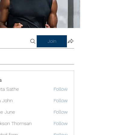
Join
s
ta Sathe
Follow
a John
Follow
e June
Follow
ckson Thomsan
Follow
ded firm
Follow