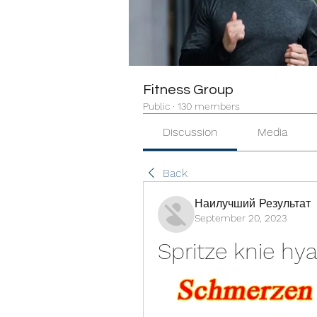
Fitness Group
Public
·
130 members
Discussion
Media
Back
Наилучший Результат
September 20, 2023
Spritze knie hy