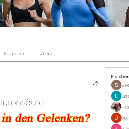
Members
About
Member
See
Lis
aluronsäure
Ros
Ja
fun