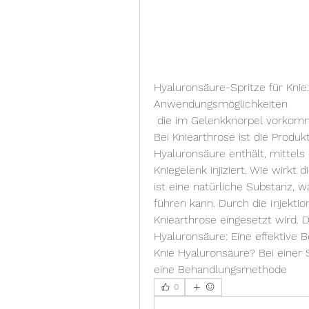
Hyaluronsäure-Spritze für Knie:
Anwendungsmöglichkeiten
 die im Gelenkknorpel vorkommt und für die Gelenkschmierung zuständig ist. 
Bei Kniearthrose ist die Produk
Hyaluronsäure enthält, mittels e
Kniegelenk injiziert. Wie wirkt
ist eine natürliche Substanz, 
führen kann. Durch die Injektion
Kniearthrose eingesetzt wird. Da
Hyaluronsäure: Eine effektive B
Knie Hyaluronsäure? Bei einer 
eine Behandlungsmethode 
0