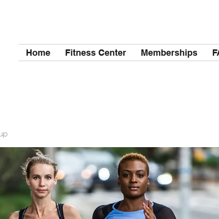
Home
Fitness Center
Memberships
F
up