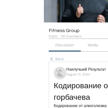
Fitness Group
Public
·
130 members
Discussion
Media
Back
Наилучший Результат
August 31, 2023
Кодирование о
горбачева
Кодирование от алкоголизма