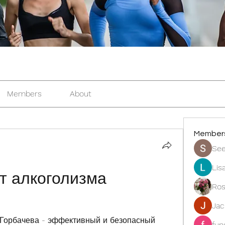
Members
About
Member
See
Lis
т алкоголизма 
Ros
Ja
 Горбачева - эффективный и безопасный 
fun