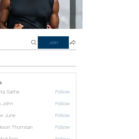
Join
s
ta Sathe
Follow
a John
Follow
e June
Follow
ckson Thomsan
Follow
ded firm
Follow