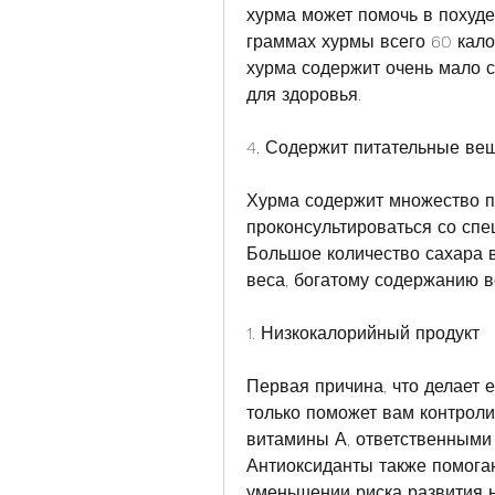
хурма может помочь в похуден
граммах хурмы всего 60 калор
хурма содержит очень мало с
для здоровья.
4. Содержит питательные ве
Хурма содержит множество п
проконсультироваться со спец
Большое количество сахара в
веса, богатому содержанию в
1. Низкокалорийный продукт
Первая причина, что делает 
только поможет вам контролир
витамины А, ответственными 
Антиоксиданты также помогаю
уменьшении риска развития 