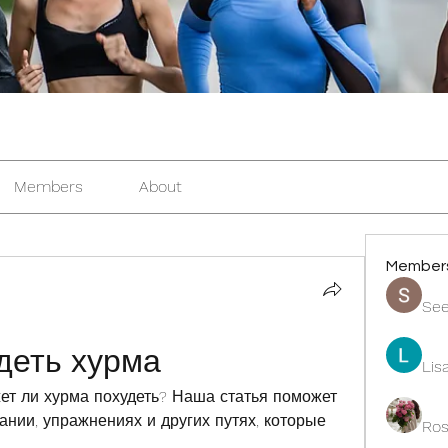
Members
About
Member
See
деть хурма
Lis
ет ли хурма похудеть? Наша статья поможет 
нии, упражнениях и других путях, которые 
Ros