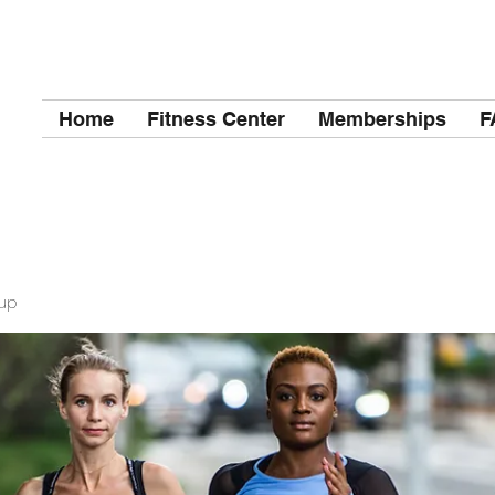
Home
Fitness Center
Memberships
F
up