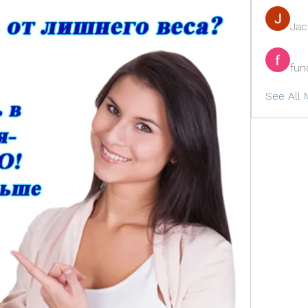
Ja
fun
See All 