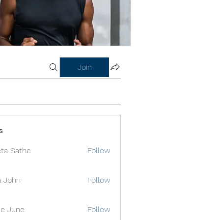
Join
s
ta Sathe
Follow
a John
Follow
e June
Follow