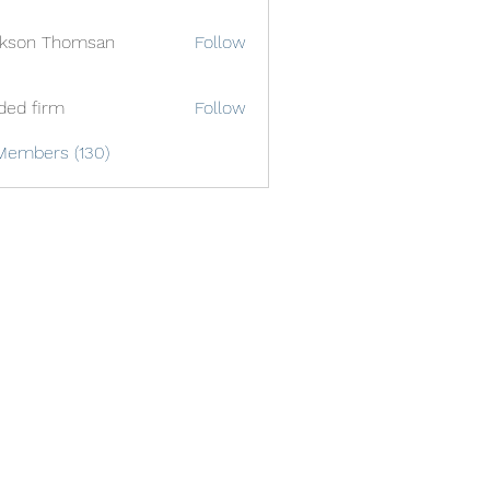
ckson Thomsan
Follow
ded firm
Follow
Members (130)