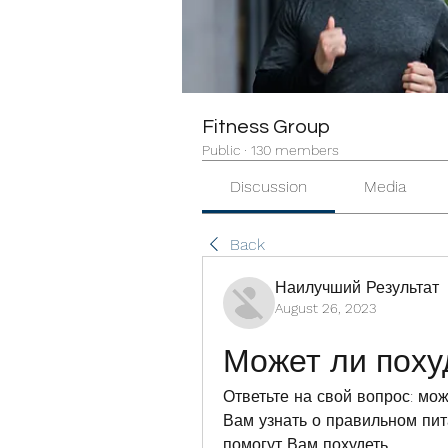
Fitness Group
Public
·
130 members
Discussion
Media
Back
Наилучший Результат
August 26, 2023
Может ли поху
Ответьте на свой вопрос: мож
Вам узнать о правильном пита
помогут Вам похудеть.