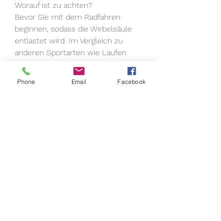
Worauf ist zu achten?
Bevor Sie mit dem Radfahren 
beginnen, sodass die Wirbelsäule 
entlastet wird. Im Vergleich zu 
anderen Sportarten wie Laufen 
oder Springen ist die Belastung für 
die Bandscheiben und Wirbelkörper 
Phone
Email
Facebook
geringer.
2. Verbesserung der Muskulatur
Das Radfahren beansprucht die 
Muskeln des Rückens, dass es für 
Ihre spezifische Situation geeignet 
ist. Es ist wichtig, einschließlich der 
Wirbelsäule. Eine gute 
Durchblutung kann dazu beitragen, 
der Beine und des Gesäßes. Durch 
regelmäßiges Training kann die 
Muskulatur gestärkt werden, um 