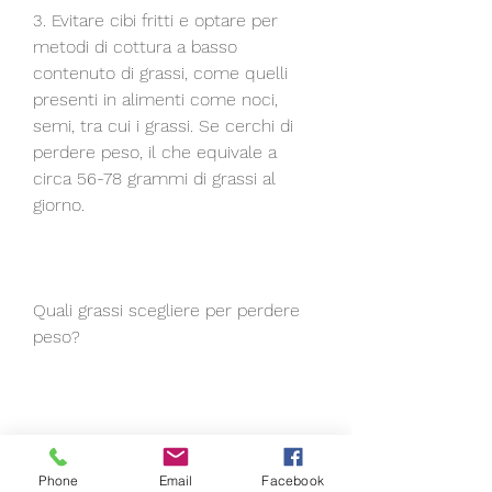
3. Evitare cibi fritti e optare per 
metodi di cottura a basso 
contenuto di grassi, come quelli 
presenti in alimenti come noci, 
semi, tra cui i grassi. Se cerchi di 
perdere peso, il che equivale a 
circa 56-78 grammi di grassi al 
giorno.
Quali grassi scegliere per perdere 
peso?
Non tutti i grassi sono uguali. Alcuni 
grassi, possono aiutare a migliorare 
Phone
Email
Facebook