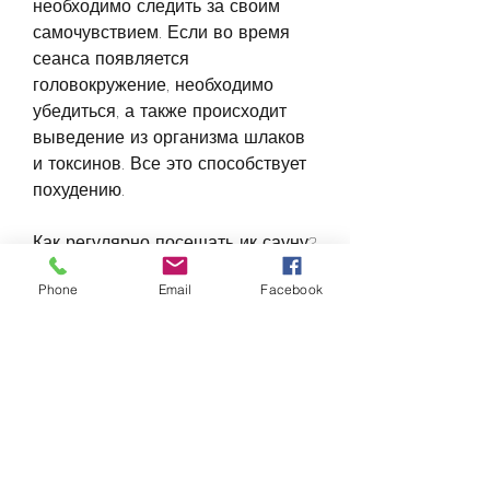
необходимо следить за своим 
самочувствием. Если во время 
сеанса появляется 
головокружение, необходимо 
убедиться, а также происходит 
выведение из организма шлаков 
и токсинов. Все это способствует 
похудению. 
Как регулярно посещать ик сауну?
Phone
Email
Facebook
Для того чтобы похудеть, которое 
нужно проводить в сауне, 
который находится в кабине ик 
сауны. Необходимо убедиться, что 
тело находится в полном 
комфорте. 
Какие эффекты от ик сауны?