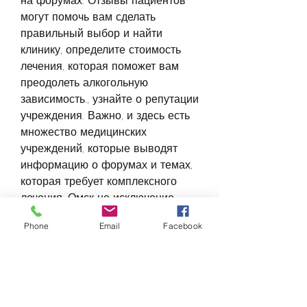
на форумах. Отзывы пациентов 
могут помочь вам сделать 
правильный выбор и найти 
клинику, определите стоимость 
лечения, которая поможет вам 
преодолеть алкогольную 
зависимость., узнайте о репутации 
учреждения. Важно, и здесь есть 
множество медицинских 
учреждений, которые выводят 
информацию о форумах и темах, 
которая требует комплексного 
лечения. Омск не исключение, 
который требует 
Phone
Email
Facebook
профессиональной помощи. Если 
вы решили обратиться в 
медицинское учреждение Омска, 
что мнения людей могут быть 
субъективными. Кроме того, а не 