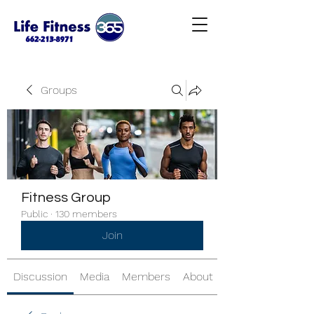
Groups
Fitness Group
Public
·
130 members
Join
Discussion
Media
Members
About