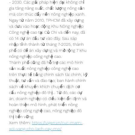
- 2030. Các giải pháp hiện đại không chỉ 
gia tăng năng suất, chất lượng nông sản 
mà còn thúc đẩy nền nông nghiệp xanh.
Ngay từ năm 2010, TPHCM đã xây dựng 
và đưa vào hoạt động Khu Nông nghiệp 
Công nghệ cao tại Củ Chi và đến nay, đã 
có 14 dự án đầu tư vào đây. Sau sáp 
nhập tỉnh thành từ tháng 7-2025, thành 
phố có đề án xây dựng và mở rộng 7 khu 
nông nghiệp công nghệ cao.
Thành phố cũng đã hỗ trợ các mô hình 
sản xuất nông nghiệp công nghệ cao 
trên thực tế bằng chính sách tài chính, kỹ 
thuật, tư vấn và đào tạo; ban hành chính 
sách về khuyến khích chuyển dịch cơ 
cấu nông nghiệp đô thị… Từ đó, các dự 
án, doanh nghiệp có điều kiện ổn định và 
hoàn thiện mô hình, phát triển nông 
nghiệp công nghệ cao, nông nghiệp đô 
thị bền vững.
Xem thêm: 
https://vigen.vn/cuc-mam-
xoi-vang-cho-lach-cay-mo/