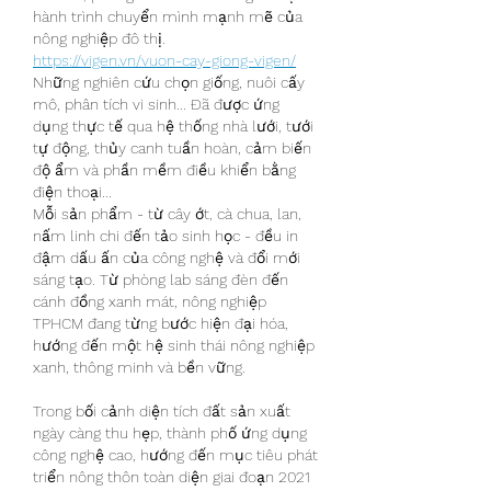
hành trình chuyển mình mạnh mẽ của 
nông nghiệp đô thị. 
https://vigen.vn/vuon-cay-giong-vigen/
Những nghiên cứu chọn giống, nuôi cấy 
mô, phân tích vi sinh... Đã được ứng 
dụng thực tế qua hệ thống nhà lưới, tưới 
tự động, thủy canh tuần hoàn, cảm biến 
độ ẩm và phần mềm điều khiển bằng 
điện thoại...
Mỗi sản phẩm - từ cây ớt, cà chua, lan, 
nấm linh chi đến tảo sinh học - đều in 
đậm dấu ấn của công nghệ và đổi mới 
sáng tạo. Từ phòng lab sáng đèn đến 
cánh đồng xanh mát, nông nghiệp 
TPHCM đang từng bước hiện đại hóa, 
hướng đến một hệ sinh thái nông nghiệp 
xanh, thông minh và bền vững.
Trong bối cảnh diện tích đất sản xuất 
ngày càng thu hẹp, thành phố ứng dụng 
công nghệ cao, hướng đến mục tiêu phát 
triển nông thôn toàn diện giai đoạn 2021 