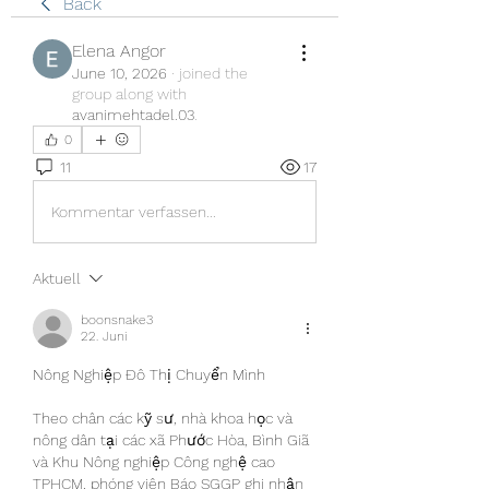
Back
Elena Angor
June 10, 2026
·
joined the
group along with
avanimehtadel.03
.
0
11
17
Kommentar verfassen...
Aktuell
boonsnake3
22. Juni
Nông Nghiệp Đô Thị Chuyển Mình
Theo chân các kỹ sư, nhà khoa học và 
nông dân tại các xã Phước Hòa, Bình Giã 
và Khu Nông nghiệp Công nghệ cao 
TPHCM, phóng viên Báo SGGP ghi nhận 