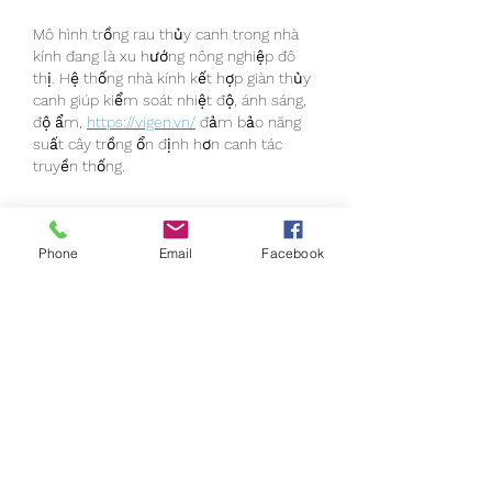
Mô hình trồng rau thủy canh trong nhà 
kính đang là xu hướng nông nghiệp đô 
thị. Hệ thống nhà kính kết hợp giàn thủy 
canh giúp kiểm soát nhiệt độ, ánh sáng, 
độ ẩm, 
https://vigen.vn/
 đảm bảo năng 
suất cây trồng ổn định hơn canh tác 
truyền thống.
Gefällt mir
Antworten
Phone
Email
Facebook
Weitere Kommentare anzeigen
About
Welcome to the group! You can
connect with other members, ge
...
Read more
Members